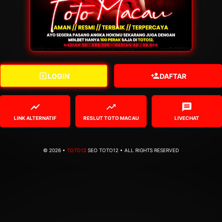
LOGIN
DAFTAR
LINK ALTERNATIF
RESLUT TOTO MACAU
LIVECHAT
© 2026 •
TOTO12
SEO TOTO12 • ALL RIGHTS RESERVED